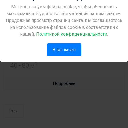
Мы используем файлы cookie, чтобы обеспечить
04
Site Under Construction
максимальное удобство пользования нашим сайтом.
Резиденция
Продолжая просмотр страниц сайта, вы соглашаетесь
Please check back later.
Kiti Apart
на использование файлов cookie в соответствии с
нашей.
Политикой конфиденциальности
.
Кити
,
Ларнака
В продаже: 7
€88 500 - €195 000
Я согласен
2
40 - 80 м
Подробнее
Prev