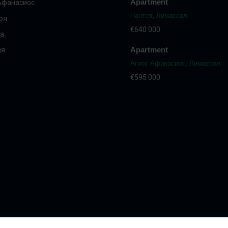
Apartment
Афанасиос
Пантея
,
Лимассол
оя
€640 000
а
Apartment
ия
Агиос Афанасиос
,
Лимассол
€595 000