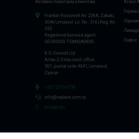
Активно помогаем клиентам
Агиос 
Гермас
Franklin Roosevelt Av. 236A, Zakaki,
Ларнак
3046 Limassol. Lic. No.: 316 | Reg. No.
592
Ливад
Registered licensed agent
Пафос
GEORGIOS TSANGARIDIS
B.O. Consult Ltd
Artas 2, Evita court, office.
301, postal code 4041, Limassol,
Cyprus
+357 25054738
info@replace.com.cy
Instagram