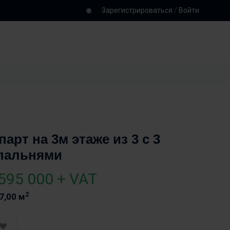
Зарегистрироваться
/
Войти
парт на 3м этаже из 3 с 3
пальнями
595 000 + VAT
2
7,00 м