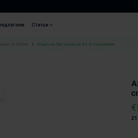
редлагаем
Статьи
Green & Yellow
Апарт на 3м этаже из 3 с 3 спальнями
А
с
€
21