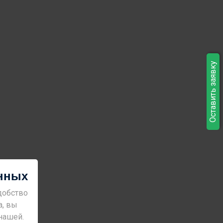
Оставить заявку
анных
добство
а, вы
нашей.