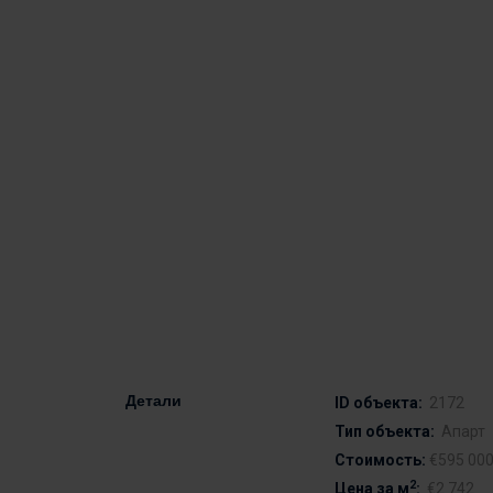
Детали
ID объекта:
2172
Тип объекта:
Апарт
Стоимость:
€595 00
2
Цена за м
:
€2 742