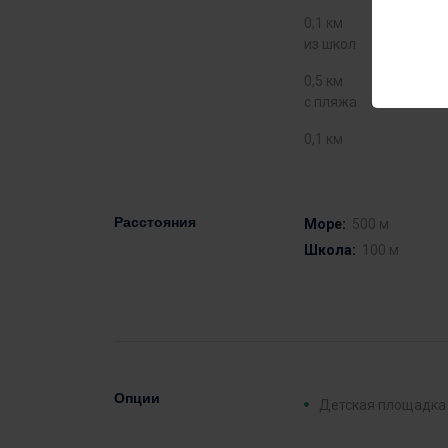
0,1 км
из школ
0,5 км
с пляжа
0,1 км
Расстояния
Море:
500 м
Школа:
100 м
Опции
Детская площадка