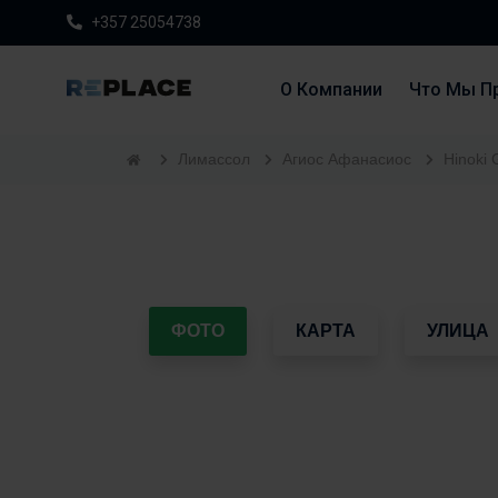
+357 25054738
О Компании
Что Мы П
Лимассол
Агиос Афанасиос
Hinoki 
ФОТО
КАРТА
УЛИЦА