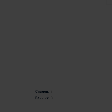
Спален:
3
Ванных:
3
0