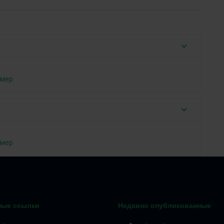
змер
змер
ные ссылки
Недавно опубликованные