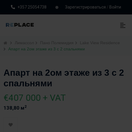
+357 25054738
Зарегистрироваться
/
Войти
Лимассол
Пано Полемидия
Lake View Residence
Апарт на 2ом этаже из 3 с 2 спальнями
Апарт на 2ом этаже из 3 с 2
спальнями
€407 000 + VAT
2
138,80 м