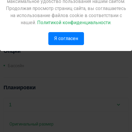
максимальное удобство пользования нашим сайтом.
Расстояния
Продолжая просмотр страниц сайта, вы соглашаетесь
Please check back later.
на использование файлов cookie в соответствии с
Море:
200 м
нашей.
Политикой конфиденциальности
.
Я согласен
Опции
Бассейн
Планировки
1
Оригинальный размер