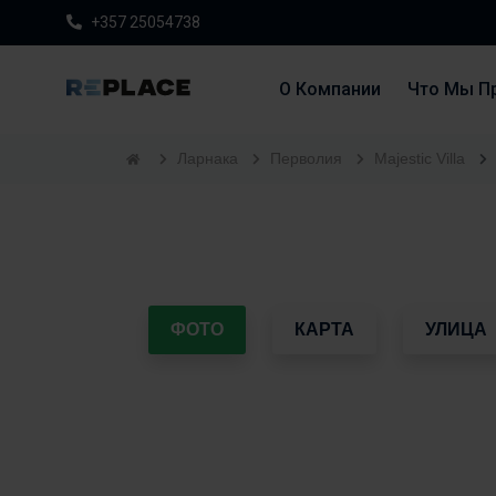
+357 25054738
О Компании
Что Мы П
Ларнака
Перволия
Majestic Villa
ФОТО
КАРТА
УЛИЦА