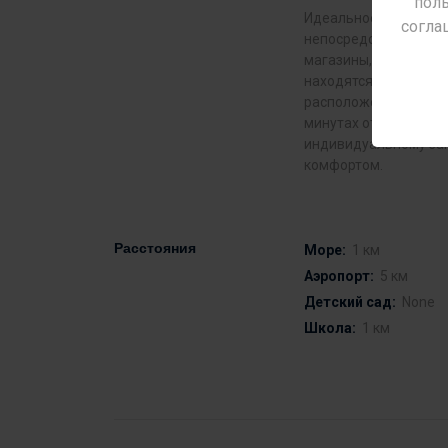
поль
Идеальное местополо
согла
непосредственной бл
магазины, рестораны 
находятся потрясающ
расположению рядом 
минутах от оживленн
индивидуальному зак
комфортом.
Расстояния
Море:
1 км
Аэропорт:
5 км
Детский сад:
None
Школа:
1 км