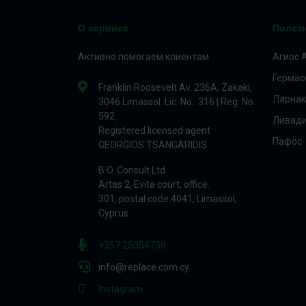
О сервисе
Полез
Активно помогаем клиентам
Агиос 
Гермас
Franklin Roosevelt Av. 236A, Zakaki,
Ларнак
3046 Limassol. Lic. No.: 316 | Reg. No.
592
Ливад
Registered licensed agent
Пафос
GEORGIOS TSANGARIDIS
B.O. Consult Ltd
Artas 2, Evita court, office.
301, postal code 4041, Limassol,
Cyprus
+357 25054738
info@replace.com.cy
Instagram