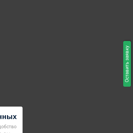
Оставить заявку
анных
добство