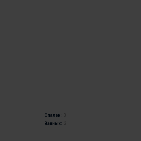
Спален:
3
Ванных:
3
0