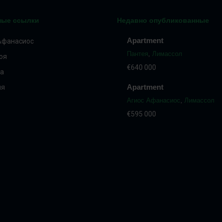
ные ссылки
Недавно опубликованные
Apartment
Афанасиос
Пантея
,
Лимассол
оя
€640 000
а
Apartment
ия
Агиос Афанасиос
,
Лимассол
€595 000