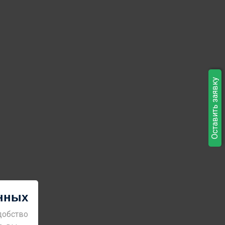
Оставить заявку
анных
добство