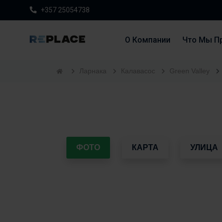
+357 25054738
О Компании
Что Мы П
Ларнака
Калавасос
Green Valley
ФОТО
КАРТА
УЛИЦА