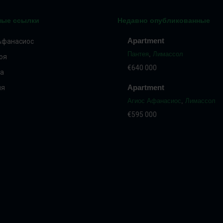
ные ссылки
Недавно опубликованные
Apartment
Афанасиос
Пантея
,
Лимассол
оя
€640 000
а
Apartment
ия
Агиос Афанасиос
,
Лимассол
€595 000