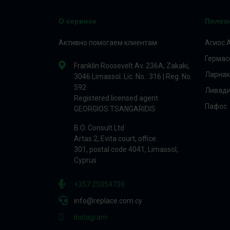
О сервисе
Полез
Активно помогаем клиентам
Агиос 
Гермас
Franklin Roosevelt Av. 236A, Zakaki,
Ларнак
3046 Limassol. Lic. No.: 316 | Reg. No.
592
Ливад
Registered licensed agent
Пафос
GEORGIOS TSANGARIDIS
B.O. Consult Ltd
Artas 2, Evita court, office.
301, postal code 4041, Limassol,
Cyprus
+357 25054738
info@replace.com.cy
Instagram