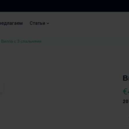
редлагаем
Статьи
Вилла с 3 спальнями
В
€
20