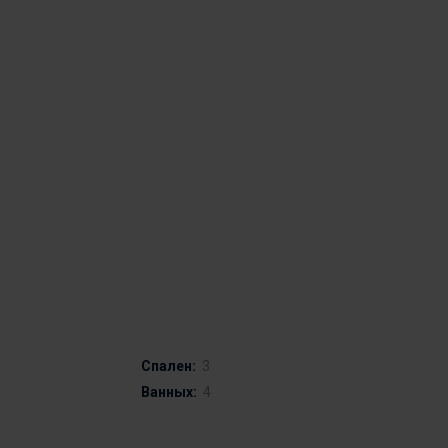
Спален:
3
Ванных:
4
0