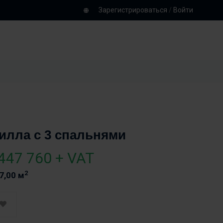
Зарегистрироваться
/
Войти
илла с 3 спальнями
447 760 + VAT
2
7,00 м