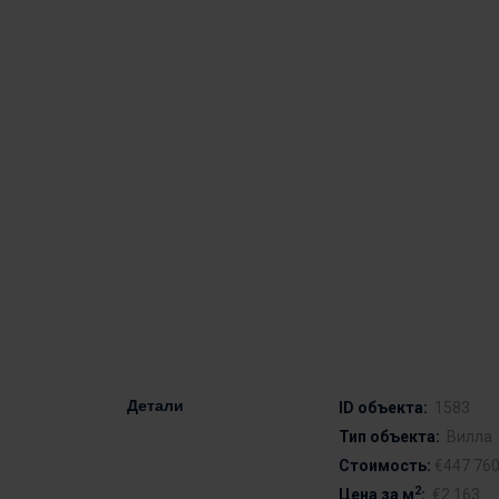
Детали
ID объекта:
1583
Тип объекта:
Вилла
Стоимость:
€447 76
2
Цена за м
:
€2 163